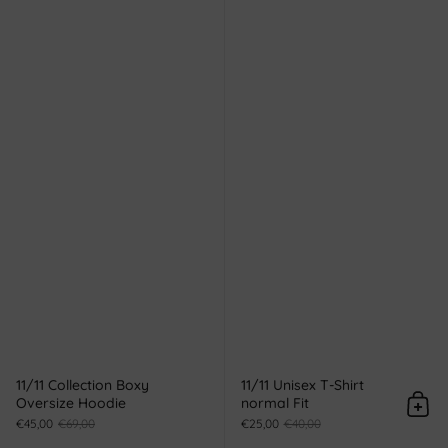
11/11 Collection Boxy
11/11 Unisex T-Shirt
Oversize Hoodie
normal Fit
In d
€45,00
€69,00
€25,00
€40,00