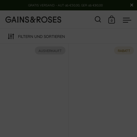
Schließ
GRATIS VERSAND - AUT ab €50,00, GER ab €80,00
0
Suche
Warenkor
Men
Skip to content
FILTERN UND SORTIEREN
AUSVERKAUFT
RABATT